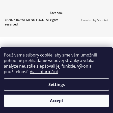
Y
I
F
F
N
Facebook
O
G
O
© 2026 ROYAL MENU FOOD. All rights
Created by Shoptet
O
F
reserved.
T
O
O
E
R
D
R
?
F
Používame súbory cookie, aby sme vám umožnili
O
pohodlné prehliadanie webovej stránky a vďaka
analýze neustále zlepšovali jej funkcie, výkon a
R
použiteľnosť.
Viac informácií
SEARCH
Y
Settings
O
U
Accept
R