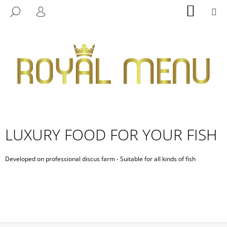
C
Skip
SHOPP
M
SEARCH
to
CART
A
LOGIN
BACK
BACK
content
R
T
W
H
A
T
A
R
L
LUXURY FOOD FOR YOUR FISH
E
Y
U
O
Developed on professional discus farm -
Suitable
for all kinds of fish
X
U
L
U
O
R
O
K